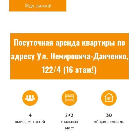
Посуточная аренда квартиры по
адресу Ул. Немировича-Данченко,
122/4 (16 этаж!)
4
2+2
30
вмещает гостей
спальных
общая площадь
мест