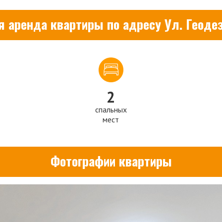
я аренда квартиры по адресу Ул. Геодез
2
спальных
мест
Фотографии квартиры